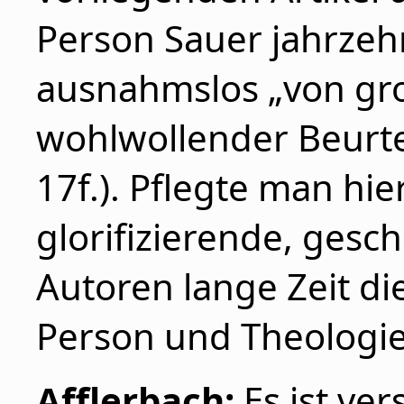
Person Sauer jahrze
ausnahmslos „von gr
wohlwollender Beurte
17f.). Pflegte man hie
glorifizierende, gesch
Autoren lange Zeit di
Person und Theologi
Afflerbach:
Es ist ve