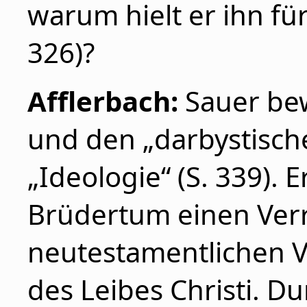
warum hielt er ihn für
326)?
Afflerbach:
Sauer bew
und den „darbystische
„Ideologie“ (S. 339). 
Brüdertum einen Verr
neutestamentlichen V
des Leibes Christi. D