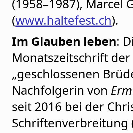
(1958–1987), Marcel G
(
www.haltefest.ch
).
Im Glauben leben
: 
Monatszeitschrift de
„geschlossenen Brüder
Nachfolgerin von
Erm
seit 2016 bei der Chri
Schriftenverbreitung