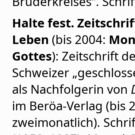
Brüderkreises“. Schrift
Halte
fest. Zeitschri
Leben
(bis 2004:
Mona
Gottes
): Zeitschrift
Schweizer „geschloss
als Nachfolgerin von
im Beröa-Verlag (bis 
zweimonatlich). Schri